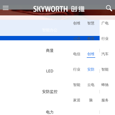
创维
智慧
广电
智能办公
小湃
教育
行业
商显
电信
创维
汽车
行业
安防
智能
LED
智能
云电
蜂驰
安防监控
家居
脑
服务
电力