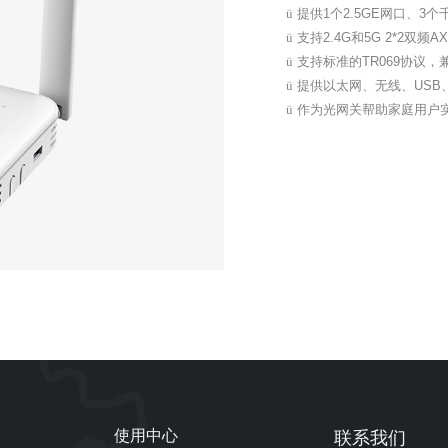
ü
提供
1
个
2.5GE
网口、
3
个
ü
支持
2.4G
和
5G 2*2
双频
AX
ü
支持标准的
TR069
协议，
ü
提供以太网、无线、
USB
ü
作为光网关帮助家庭用户
使用中心
联系我们