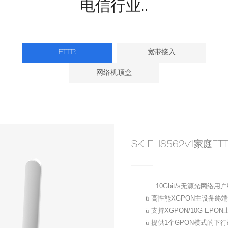
电信行业..
FTTR
宽带接入
网络机顶盒
SK-FH8562v1家庭FTT
10Gbit/s
无源光网络用户
ü
高性能
XGPON
主设备终端
ü
支持
XGPON/10G-EPON
ü
提供
1
个
GPON
模式的下行