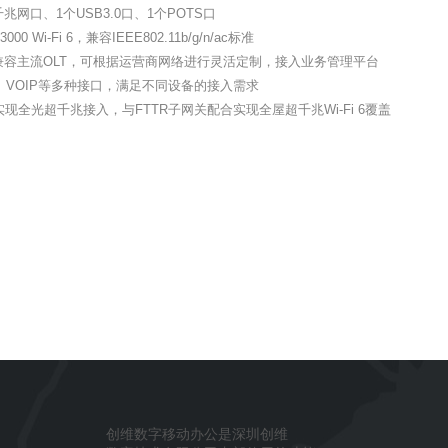
千兆网口、
1
个
USB3.0
口、
1
个
POTS
口
3000 Wi-Fi 6
，兼容
IEEE802.11b/g/n/ac
标准
兼容主流
OLT
，可根据运营商网络进行灵活定制，接入业务管理平台
、
VOIP
等多种接口，满足不同设备的接入需求
实现全光超千兆接入，与
FTTR
子网关配合实现全屋超千兆
Wi-Fi 6
覆盖
创维数字移动办公是深圳创维