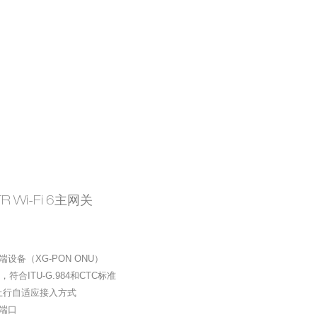
R Wi-Fi 6主网关
端设备（
XG-PON ONU
）
，符合
ITU-G.984
和
CTC
标准
上行自适应接入方式
端口