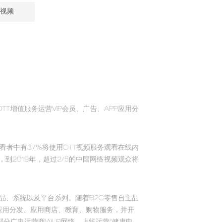
视频
T增值服务运营VIP会员、广告、APP应用分
频观看者中有37%将使用OTT视频服务观看在线内
，到2019年，超过2/5的中国网络视频观众将
品、系统以及平台系列。随着B2C零售自主品
、应用分发、应用商店、教育、购物服务，并开