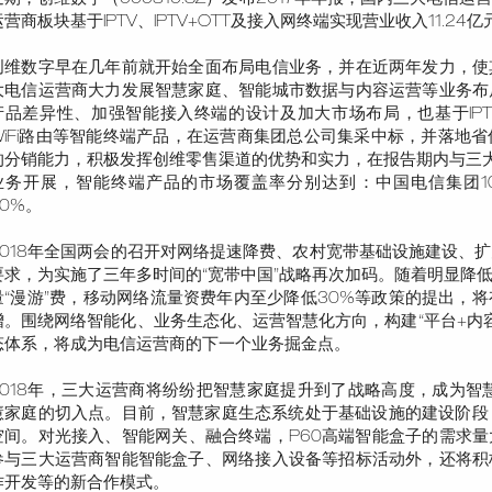
运营商板块基于IPTV、IPTV+OTT及接入网终端实现营业收入11.24亿
创维数字早在几年前就开始全面布局电信业务，并在近两年发力，使
大电信运营商大力发展智慧家庭、智能城市数据与内容运营等业务布
产品差异性、加强智能接入终端的设计及加大市场布局，也基于IPTV、
WiFi路由等智能终端产品，在运营商集团总公司集采中标，并落地
的分销能力，积极发挥创维零售渠道的优势和实力，在报告期内与三大
业务开展，智能终端产品的市场覆盖率分别达到：中国电信集团10
60%。
2018年全国两会的召开对网络提速降费、农村宽带基础设施建设、
要求，为实施了三年多时间的“宽带中国”战略再次加码。随着明显降
量“漫游”费，移动网络流量资费年内至少降低30%等政策的提出，
增。围绕网络智能化、业务生态化、运营智慧化方向，构建“平台+内容
态体系，将成为电信运营商的下一个业务掘金点。
2018年，三大运营商将纷纷把智慧家庭提升到了战略高度，成为智慧家
慧家庭的切入点。目前，智慧家庭生态系统处于基础设施的建设阶段，
空间。对光接入、智能网关、融合终端，P60高端智能盒子的需求
参与三大运营商智能智能盒子、网络接入设备等招标活动外，还将积
作开发等的新合作模式。