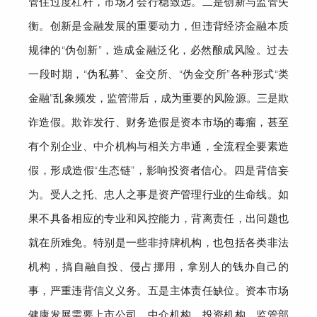
管住过度杠杆，市场才会行稳致远
。
二是创新与监管失
衡。
创新是金融发展的重要动力，
但
违背经济金融本质
规律的
“伪创新”，造成金融泛化，必然酿成风险。过去
一段时期，
“伪私募”、金交所、“伪金交所”各种形式“类
金融”
乱象
频发
，
监管滞后
，成为重要的风险源
。
三是欺
诈造假。
欺诈发行、财务造假是
资本
市场的毒瘤，甚至
有个别企业、中介机构与相关方串通，全流程全要素造
假，形成造假
“生态链”，影响投资者信心。
四是背信妄
为。
受人之托、忠人之事是资产管理行业
的生命线。如
果不具备相应的专业和风控能力，背离责任，出问题
也
就在所难免
。特别是一些非持牌机构，也包括各类非法
机构，搞自融自投、侵占挪用，拿别人的钱办自己的
事，严重违背信义义务。
五是主体责任缺位。
资本市场
健康发展需要上市公司、
中介机构、投资机构、监管部