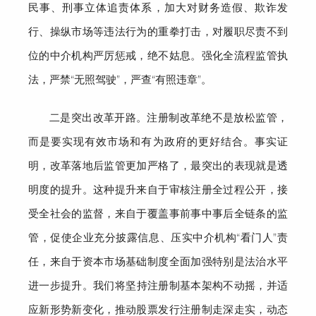
民事、刑事立体追责体系
，加大对
财务造假、欺诈发
行、操纵市场
等违法行为的重拳打击，对履职尽责不到
位的中介机构严厉惩戒
，
绝不姑息
。强化全流程监管执
法，严禁
“无照驾驶”，严查“有照违章”。
二是突出改革开路。
注册制改革绝不是放松监管，
而是要实现有效市场和有为政府的更好结合。
事实证
明，改革落地后监管更加严格了，最突出的表现就是透
明度的提升。这种提升来自于审核注册全过程公开
，
接
受全社会的监督，
来自于覆盖事前事中事后
全链条的监
管，促使企业充分披露信息
、
压实
中介机构
“看门人”责
任，来自于资本市场基础制度全面加强特别是法治水平
进一步提升
。我们将
坚持注册制基本架构不动摇
，
并适
应新形势新变化，推动股票发行注册制走深走实，动态