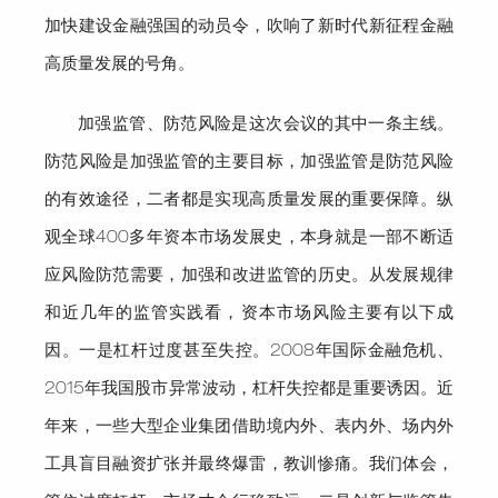
加快建设金融强国的动员令，
吹响了新时代新征程金融
高质量发展的号角。
加强监管、防范风险是
这次会议的其中
一条主线。
防范风险是加强监管的主要目标，加强监管是防范风险
的有效
途径
，二者都是实现高质量发展的重要保障
。
纵
观全球
400
多年资本市场发展史，本身就是一部不断适
应风险防范需要，加强和改进监管的历史
。从发展规律
和近几年
的
监管实践看，
资本市场
风险主要有以下成
因。
一是杠杆过度甚至失控。
2008
年国际金融危机、
2015
年我国股市异常波动
，杠杆
失控
都是重要诱因。近
年来
，
一些大型企业集团借助境内外、表内外、场内外
工具盲目融资扩张
并
最终爆雷，教训惨痛。我们体会，