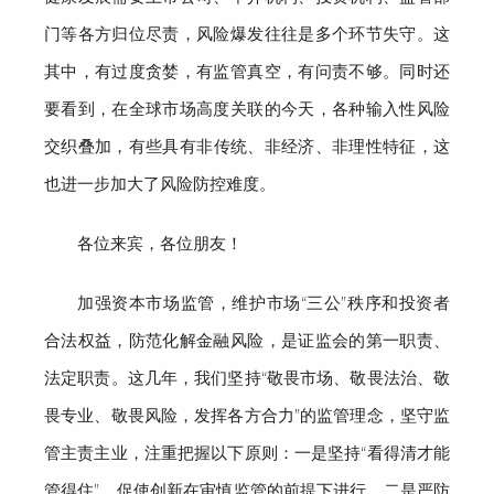
门等
各方归位尽责
，风险爆发往往是多个环节失守
。
这
其中，有过度贪婪，有监管真空，有问责不够。同时还
要看到，在全球市场高度关联的今天，各种
输入性风险
交织叠加
，
有些具有非传统、非经济、非理性特征，这
也进一步加大了风险防控难度。
各位来宾，各位朋友！
加强资本市场监管
，维护市场
“三公”秩序和投资者
合法权益，防范化解金融风险，是证监会的第一职责、
法定职责
。这几年，我们坚持
“敬畏市场、敬畏法治、敬
畏专业、敬畏风险，发挥各方合力”的监管理念，坚守监
管主责主业，
注重把握以下原则：
一是坚持
“
看得清才能
管得住
”
，促使创新在审慎监管的前提下进行。
二是严防