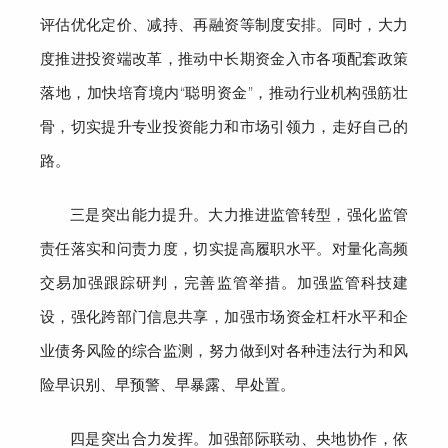
评估优化定价、减持、再融资等制度安排。同时，大力
度推进投资端改革，推动
中长期资金入市
各项配套政策
落地，加快培育境内
“聪明资金”，推动行业机构强筋壮
骨，切实提升专业投资能力和市场引领力，走好自己的
路。
三是突出能力提升。
大力推进监管转型，强化监管
责任落实和问责
力度
，切实提高履职水平。对量化高频
交易加强跟踪研判，完善监管举措。加强监管科技建
设，强化跨部门信息共享，
加强
市场资金杠杆水平
和
企
业债务
风险的
综合监测，努力做到对各种违法行为和风
险
早识别、早预警、早暴露、早处置。
四是突出合力发挥。
加强部际联动、央地协作，
依