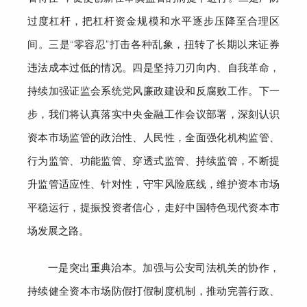
过度杠杆，把杠杆资金规模和水平逐步压
降至
合理区
间。三是
“零容忍”打击各种乱象，扭转了
长期以来证券
违法成本过低的情况
。四是坚持刀刃向内、自我革命，
持续加强证监会系统党风廉政建设和反腐败工作。下一
步，我们将认真落实中央金融工作会议部署，
深刻认识
资本市场监管的政治性、人民性，全面
强化机构监管、
行为监管、功能监管、穿透式监管、持续监管
，
不断提
升监管适应性、针对性，
守牢风险底线，维护资本市场
平稳运行，
提振投资者信心，走好中国特色现代资本市
场
发展
之路
。
一是突出重典治本。
加强
与公安司法机关的协作
，
持续健全资本市场防假打假制度机制，
推动
完善行政、