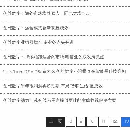
创维数字：海外市场增速喜人，同比大增56%
创维数字：运营模式创新初显成效
创维数字业绩双增长 多业务齐头并进
创维数字：持续领跑运营商市场 电信业务成发展亮点
CE China 2019|AI智造未来 创维数字小湃携众多智能黑科技亮相
创维数字半年报利润再超预期 布局“智联生活”显成效
创维数字助力江苏有线为用户提供更佳的家庭收视解决方案
上一页
8
9
10
11
12
13